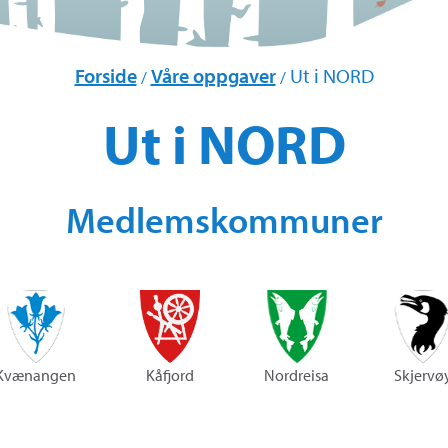
Forside
Våre oppgaver
Ut i NORD
/
/
Ut i NORD
Medlemskommuner
Kvænangen
Kåfjord
Nordreisa
Skjervø