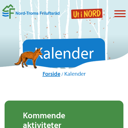
Kalender
Forside
Kalender
/
Kommende
aktiviteter