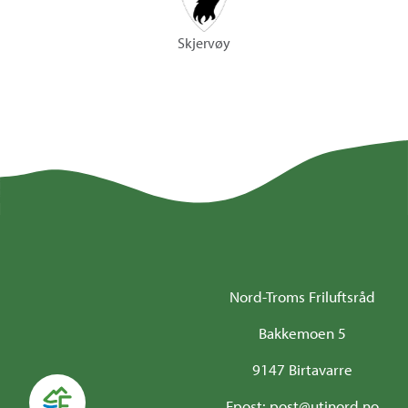
Skjervøy
Nord-Troms Friluftsråd
Bakkemoen 5
9147 Birtavarre
Epost: post@utinord.no