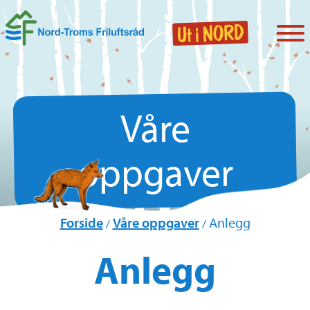
Våre
oppgaver
Forside
Våre oppgaver
Anlegg
/
/
Anlegg