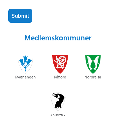
Submit
Medlemskommuner
Kvænangen
Kåfjord
Nordreisa
Skjervøy